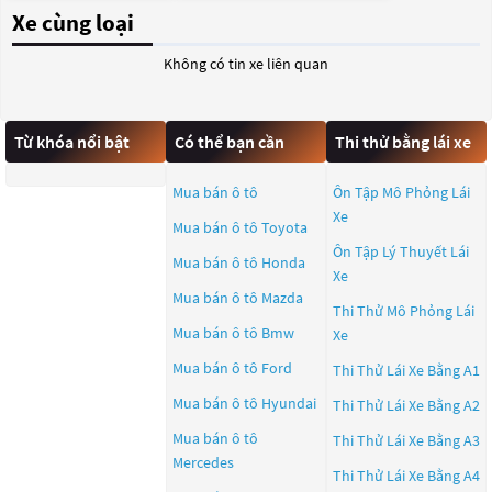
Xe cùng loại
Không có tin xe liên quan
Từ khóa nổi bật
Có thể bạn cần
Thi thử bằng lái xe
Mua bán ô tô
Ôn Tập Mô Phỏng Lái
Xe
Mua bán ô tô
Toyota
Ôn Tập Lý Thuyết Lái
Mua bán ô tô
Honda
Xe
Mua bán ô tô
Mazda
Thi Thử Mô Phỏng Lái
Mua bán ô tô
Bmw
Xe
Mua bán ô tô
Ford
Thi Thử Lái Xe Bằng A1
Mua bán ô tô
Hyundai
Thi Thử Lái Xe Bằng A2
Mua bán ô tô
Thi Thử Lái Xe Bằng A3
Mercedes
Thi Thử Lái Xe Bằng A4