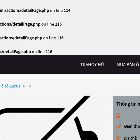
ml/actions/detailPage.php
on line
114
tions/detailPage.php
on line
115
ctions/detailPage.php
on line
116
s/detailPage.php
on line
116
TRANG CHỦ
MUA BÁN Ô
 ô tô Lexus
Thông tin 
Điện tho
Địa chỉ: