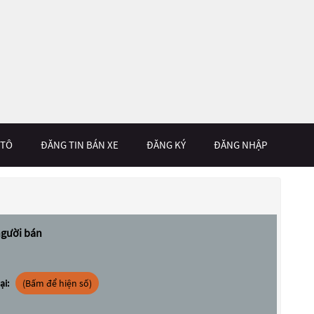
 TÔ
ĐĂNG TIN BÁN XE
ĐĂNG KÝ
ĐĂNG NHẬP
người bán
ại:
(Bấm để hiện số)