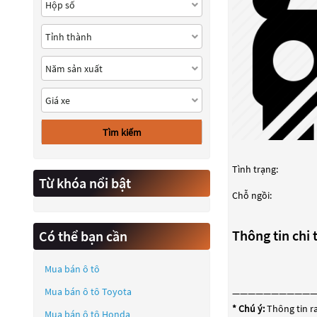
Tìm kiếm
Tình trạng:
Từ khóa nổi bật
Chỗ ngồi:
Thông tin chi t
Có thể bạn cần
Mua bán ô tô
Mua bán ô tô
Toyota
——————————
* Chú ý:
Thông tin ra
Mua bán ô tô
Honda