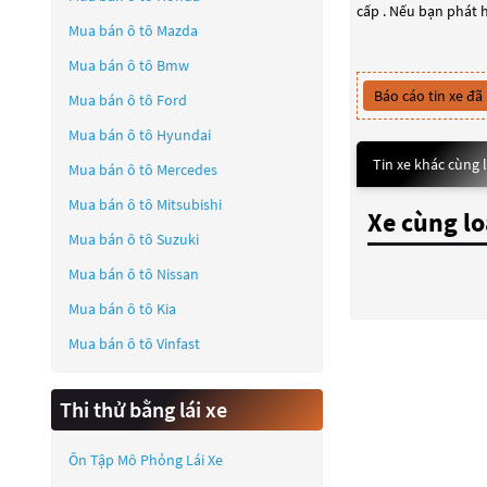
cấp . Nếu bạn phát h
Mua bán ô tô
Mazda
Mua bán ô tô
Bmw
Báo cáo tin xe đã
Mua bán ô tô
Ford
Mua bán ô tô
Hyundai
Tin xe khác cùng 
Mua bán ô tô
Mercedes
Mua bán ô tô
Mitsubishi
Xe cùng lo
Mua bán ô tô
Suzuki
Mua bán ô tô
Nissan
Mua bán ô tô
Kia
Mua bán ô tô
Vinfast
Thi thử bằng lái xe
Ôn Tập Mô Phỏng Lái Xe