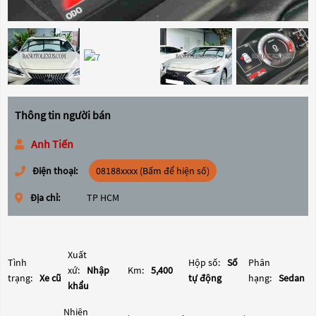
Thông tin người bán
Anh Tiến
Điện thoại:
08188xxxx (Bấm để hiện số)
Địa chỉ:
TP HCM
Xuất
Tình
Hộp số:
Số
Phân
xứ:
Nhập
Km:
5,400
trạng:
Xe cũ
tự động
hạng:
Sedan
khẩu
Nhiên