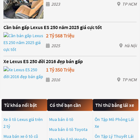
2023
TP HCM
Cần bán gấp Lexus ES 250 năm 2025 giá cực tốt
2 Tỷ 568 Triệu
2025
Hà Nội
Xe Lexus ES 250 đời 2016 đẹp bán gấp
1 Tỷ 350 Triệu
2016
TP HCM
Từ khóa nổi bật
Có thể bạn cần
Thi thử bằng lái xe
Xe ô tô Lexus giá trên
Mua bán ô tô
Ôn Tập Mô Phỏng Lái
2 tỷ
Xe
Mua bán ô tô
Toyota
Mua bán xe ô tô cũ
Ôn Tập Lý Thuyết Lái
Mua bán ô tô
Honda