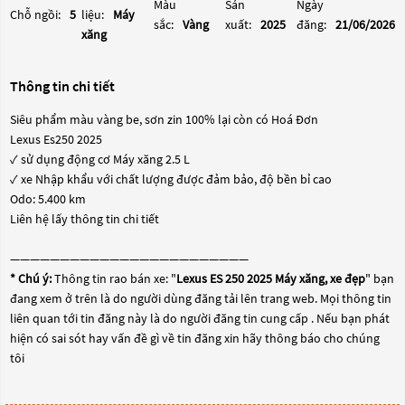
Màu
Sản
Ngày
Chỗ ngồi:
5
liệu:
Máy
sắc:
Vàng
xuất:
2025
đăng:
21/06/2026
xăng
Thông tin chi tiết
Siêu phẩm màu vàng be, sơn zin 100% lại còn có Hoá Đơn
Lexus Es250 2025
✓ sử dụng động cơ Máy xăng 2.5 L
✓ xe Nhập khẩu với chất lượng được đảm bảo, độ bền bỉ cao
Odo: 5.400 km
Liên hệ lấy thông tin chi tiết
————————————————————————
* Chú ý:
Thông tin rao bán xe: "
Lexus ES 250 2025 Máy xăng, xe đẹp
" bạn
đang xem ở trên là do người dùng đăng tải lên trang web. Mọi thông tin
liên quan tới tin đăng này là do người đăng tin cung cấp . Nếu bạn phát
hiện có sai sót hay vấn đề gì về tin đăng xin hãy thông báo cho chúng
tôi