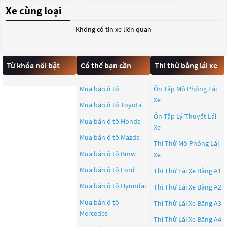
Xe cùng loại
Không có tin xe liên quan
Từ khóa nổi bật
Có thể bạn cần
Thi thử bằng lái xe
Mua bán ô tô
Ôn Tập Mô Phỏng Lái
Xe
Mua bán ô tô
Toyota
Ôn Tập Lý Thuyết Lái
Mua bán ô tô
Honda
Xe
Mua bán ô tô
Mazda
Thi Thử Mô Phỏng Lái
Mua bán ô tô
Bmw
Xe
Mua bán ô tô
Ford
Thi Thử Lái Xe Bằng A1
Mua bán ô tô
Hyundai
Thi Thử Lái Xe Bằng A2
Mua bán ô tô
Thi Thử Lái Xe Bằng A3
Mercedes
Thi Thử Lái Xe Bằng A4