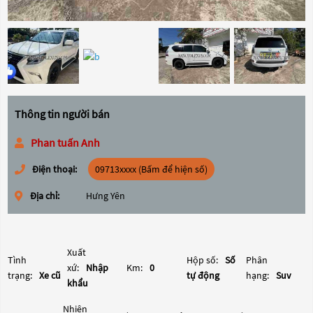
Thông tin người bán
Phan tuấn Anh
Điện thoại:
09713xxxx (Bấm để hiện số)
Địa chỉ:
Hưng Yên
Xuất
Tình
Hộp số:
Số
Phân
xứ:
Nhập
Km:
0
trạng:
Xe cũ
tự động
hạng:
Suv
khẩu
Nhiên