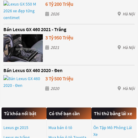
6 Tỷ 200 Triệu
2026
Hà Nội
Bán Lexus GX 460 2021 - Trắng
3 Tỷ 950 Triệu
2021
Hà Nội
Bán Lexus GX 460 2020 - Đen
3 Tỷ 500 Triệu
2020
Hà Nội
Từ khóa nổi bật
Có thể bạn cần
Thi thử bằng lái xe
Lexus gx 2015
Mua bán ô tô
Ôn Tập Mô Phỏng Lái
Xe
Lexus gx trắng
Mua bán ô tô
Toyota