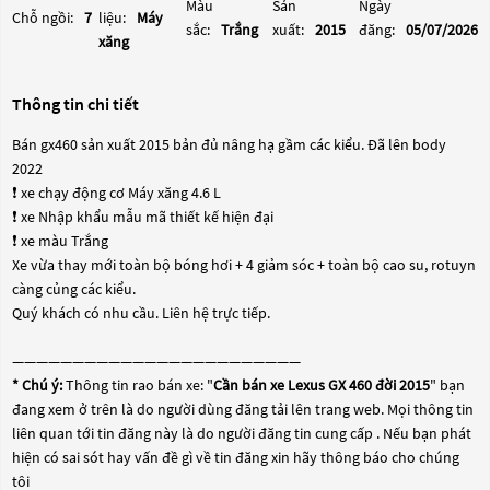
Màu
Sản
Ngày
Chỗ ngồi:
7
liệu:
Máy
sắc:
Trắng
xuất:
2015
đăng:
05/07/2026
xăng
Thông tin chi tiết
Bán gx460 sản xuất 2015 bản đủ nâng hạ gầm các kiểu. Đã lên body
2022
❗️ xe chạy động cơ Máy xăng 4.6 L
❗️ xe Nhập khẩu mẫu mã thiết kế hiện đại
❗️ xe màu Trắng
Xe vừa thay mới toàn bộ bóng hơi + 4 giảm sóc + toàn bộ cao su, rotuyn
càng củng các kiểu.
Quý khách có nhu cầu. Liên hệ trực tiếp.
————————————————————————
* Chú ý:
Thông tin rao bán xe: "
Cần bán xe Lexus GX 460 đời 2015
" bạn
đang xem ở trên là do người dùng đăng tải lên trang web. Mọi thông tin
liên quan tới tin đăng này là do người đăng tin cung cấp . Nếu bạn phát
hiện có sai sót hay vấn đề gì về tin đăng xin hãy thông báo cho chúng
tôi