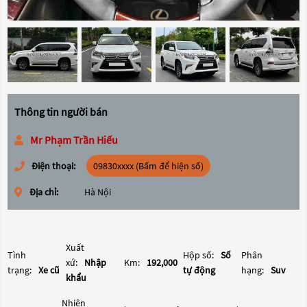
Thông tin người bán
Mr Phạm Trần Hiếu
Điện thoại:
09830xxxx (Bấm để hiện số)
Địa chỉ:
Hà Nội
Xuất
Tình
Hộp số:
Số
Phân
xứ:
Nhập
Km:
192,000
trạng:
Xe cũ
tự động
hạng:
Suv
khẩu
Nhiên