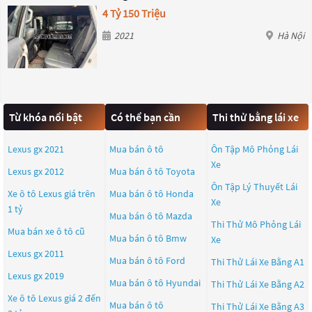
4 Tỷ 150 Triệu
2021
Hà Nội
Từ khóa nổi bật
Có thể bạn cần
Thi thử bằng lái xe
Lexus gx 2021
Mua bán ô tô
Ôn Tập Mô Phỏng Lái
Xe
Lexus gx 2012
Mua bán ô tô
Toyota
Ôn Tập Lý Thuyết Lái
Xe ô tô Lexus giá trên
Mua bán ô tô
Honda
Xe
1 tỷ
Mua bán ô tô
Mazda
Thi Thử Mô Phỏng Lái
Mua bán xe ô tô cũ
Mua bán ô tô
Bmw
Xe
Lexus gx 2011
Mua bán ô tô
Ford
Thi Thử Lái Xe Bằng A1
Lexus gx 2019
Mua bán ô tô
Hyundai
Thi Thử Lái Xe Bằng A2
Xe ô tô Lexus giá 2 đến
Mua bán ô tô
Thi Thử Lái Xe Bằng A3