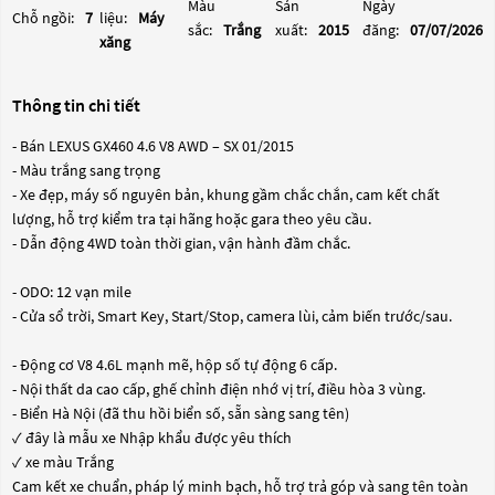
Màu
Sản
Ngày
Chỗ ngồi:
7
liệu:
Máy
sắc:
Trắng
xuất:
2015
đăng:
07/07/2026
xăng
Thông tin chi tiết
- Bán LEXUS GX460 4.6 V8 AWD – SX 01/2015
- Màu trắng sang trọng
- Xe đẹp, máy số nguyên bản, khung gầm chắc chắn, cam kết chất
lượng, hỗ trợ kiểm tra tại hãng hoặc gara theo yêu cầu.
- Dẫn động 4WD toàn thời gian, vận hành đầm chắc.
- ODO: 12 vạn mile
- Cửa sổ trời, Smart Key, Start/Stop, camera lùi, cảm biến trước/sau.
- Động cơ V8 4.6L mạnh mẽ, hộp số tự động 6 cấp.
- Nội thất da cao cấp, ghế chỉnh điện nhớ vị trí, điều hòa 3 vùng.
- Biển Hà Nội (đã thu hồi biển số, sẵn sàng sang tên)
✓ đây là mẫu xe Nhập khẩu được yêu thích
✓ xe màu Trắng
Cam kết xe chuẩn, pháp lý minh bạch, hỗ trợ trả góp và sang tên toàn