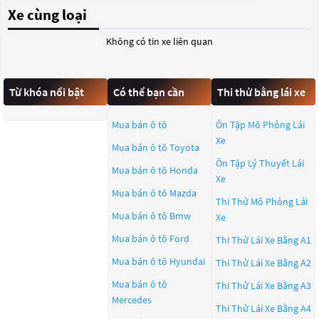
Xe cùng loại
Không có tin xe liên quan
Từ khóa nổi bật
Có thể bạn cần
Thi thử bằng lái xe
Mua bán ô tô
Ôn Tập Mô Phỏng Lái
Xe
Mua bán ô tô
Toyota
Ôn Tập Lý Thuyết Lái
Mua bán ô tô
Honda
Xe
Mua bán ô tô
Mazda
Thi Thử Mô Phỏng Lái
Mua bán ô tô
Bmw
Xe
Mua bán ô tô
Ford
Thi Thử Lái Xe Bằng A1
Mua bán ô tô
Hyundai
Thi Thử Lái Xe Bằng A2
Mua bán ô tô
Thi Thử Lái Xe Bằng A3
Mercedes
Thi Thử Lái Xe Bằng A4