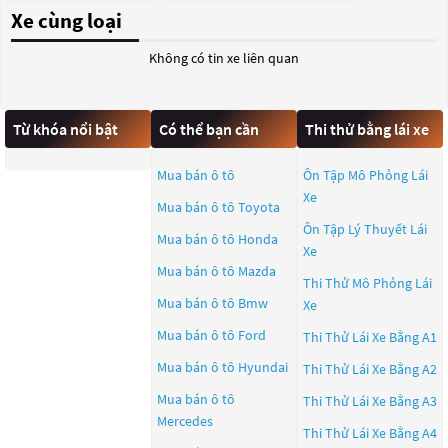
Xe cùng loại
Không có tin xe liên quan
Từ khóa nổi bật
Có thể bạn cần
Thi thử bằng lái xe
Mua bán ô tô
Ôn Tập Mô Phỏng Lái
Xe
Mua bán ô tô
Toyota
Ôn Tập Lý Thuyết Lái
Mua bán ô tô
Honda
Xe
Mua bán ô tô
Mazda
Thi Thử Mô Phỏng Lái
Mua bán ô tô
Bmw
Xe
Mua bán ô tô
Ford
Thi Thử Lái Xe Bằng A1
Mua bán ô tô
Hyundai
Thi Thử Lái Xe Bằng A2
Mua bán ô tô
Thi Thử Lái Xe Bằng A3
Mercedes
Thi Thử Lái Xe Bằng A4