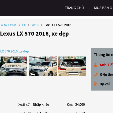
TRANG CHỦ
MUA BÁN Ô
 ô tô Lexus
LX
2016
Lexus LX 570 2016
 Lexus LX 570 2016, xe đẹp
Thông tin 
Anh Tiế
Điện tho
Địa chỉ:
Xuất xứ:
Nhập khẩu
Km:
34,000