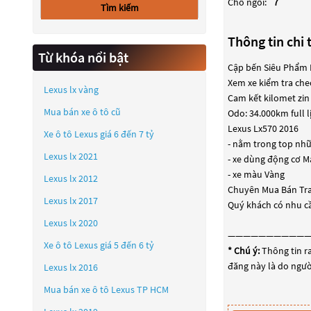
Chỗ ngồi:
7
Tìm kiếm
Thông tin chi t
Từ khóa nổi bật
Cập bến Siêu Phẩm 
Xem xe kiểm tra che
Lexus lx vàng
Cam kết kilomet zi
Mua bán xe ô tô cũ
Odo: 34.000km full l
Lexus Lx570 2016
Xe ô tô Lexus giá 6 đến 7 tỷ
- nằm trong top nh
Lexus lx 2021
- xe dùng động cơ M
- xe màu Vàng
Lexus lx 2012
Chuyên Mua Bán Tra
Lexus lx 2017
Quý khách có nhu cầu
Lexus lx 2020
——————————
Xe ô tô Lexus giá 5 đến 6 tỷ
* Chú ý:
Thông tin ra
đăng này là do người
Lexus lx 2016
Mua bán xe ô tô Lexus TP HCM