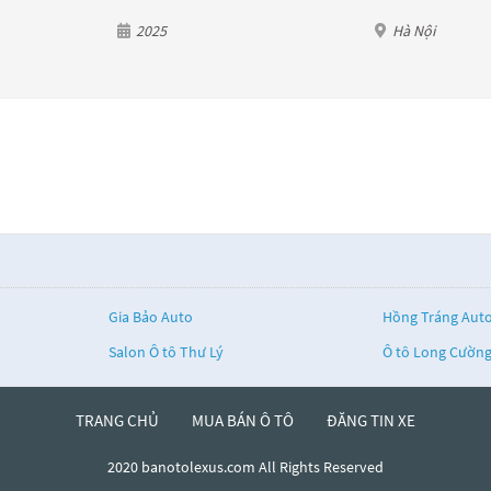
2025
Hà Nội
Gia Bảo Auto
Hồng Tráng Aut
Salon Ô tô Thư Lý
Ô tô Long Cườn
TRANG CHỦ
MUA BÁN Ô TÔ
ĐĂNG TIN XE
2020 banotolexus.com All Rights Reserved