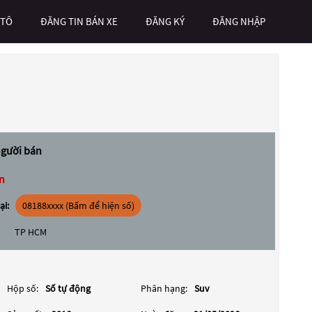
 TÔ
ĐĂNG TIN BÁN XE
ĐĂNG KÝ
ĐĂNG NHẬP
người bán
n
ại:
08188xxxx (Bấm để hiện số)
TP HCM
Hộp số:
Số tự động
Phân hạng:
Suv