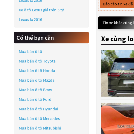
Lexus lx 2019
Báo cáo tin xe đã
Xe ô tô Lexus giá trên 5 tỷ
Lexus lx 2016
Tin xe khác cùng 
Có thể bạn cần
Xe cùng lo
Mua bán ô tô
Mua bán ô tô
Toyota
Mua bán ô tô
Honda
Mua bán ô tô
Mazda
Mua bán ô tô
Bmw
Mua bán ô tô
Ford
Mua bán ô tô
Hyundai
Mua bán ô tô
Mercedes
Mua bán ô tô
Mitsubishi