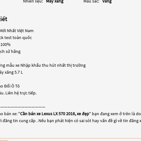
Nhiên liệu:
Máy xăng
Màu sắc:
Vàng
iết
Mới Nhất Việt Nam
ck test toàn quốc
n 100%
ịch sử hãng
ững mẫu xe Nhập khẩu thu hút nhất thị trường
áy xăng 5.7 L
o Đổi Ô Tô
. Liên hệ trực tiếp.
——————————————
o bán xe: "
Cần bán xe Lexus LX 570 2016, xe đẹp
" bạn đang xem ở trên là do
 đăng tin cung cấp . Nếu bạn phát hiện có sai sót hay vấn đề gì về tin đăng