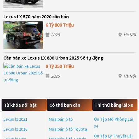
Lexus LX 570 năm 2020 cần bán
6 Tỷ 800 Triệu
2020
Hà Nội
Cần bán xe Lexus LX 600 Urban 2025 Số tự động
8 Tỷ 350 Triệu
2025
Hà Nội
Từ khóa nổi bật
Có thể bạn cần
Thi thử bằng lái xe
Lexus lx 2021
Mua bán ô tô
Ôn Tập Mô Phỏng Lái
Xe
Lexus lx 2018
Mua bán ô tô
Toyota
Ôn Tập Lý Thuyết Lái
Lexus lx Đen
Mua bán ô tô
Honda