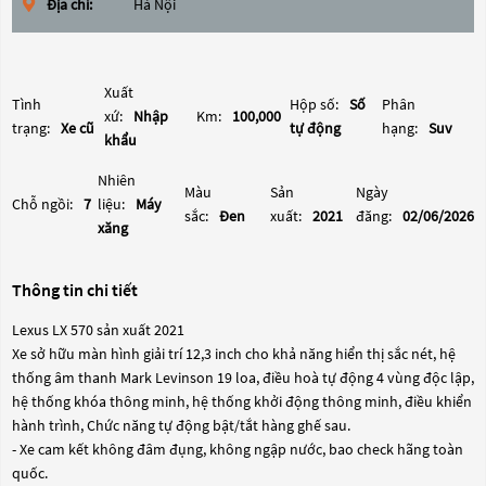
Địa chỉ:
Hà Nội
Xuất
Tình
Hộp số:
Số
Phân
xứ:
Nhập
Km:
100,000
trạng:
Xe cũ
tự động
hạng:
Suv
khẩu
Nhiên
Màu
Sản
Ngày
Chỗ ngồi:
7
liệu:
Máy
sắc:
Đen
xuất:
2021
đăng:
02/06/2026
xăng
Thông tin chi tiết
Lexus LX 570 sản xuất 2021
Xe sở hữu màn hình giải trí 12,3 inch cho khả năng hiển thị sắc nét, hệ
thống âm thanh Mark Levinson 19 loa, điều hoà tự động 4 vùng độc lập,
hệ thống khóa thông minh, hệ thống khởi động thông minh, điều khiển
hành trình, Chức năng tự động bật/tắt hàng ghế sau.
- Xe cam kết không đâm đụng, không ngập nước, bao check hãng toàn
quốc.