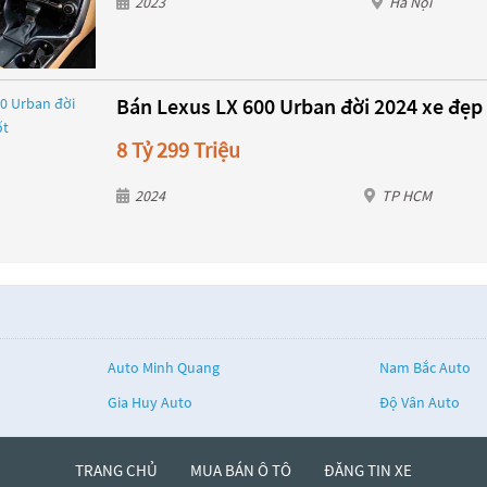
2023
Hà Nội
Bán Lexus LX 600 Urban đời 2024 xe đẹp -
8 Tỷ 299 Triệu
2024
TP HCM
Auto Minh Quang
Nam Bắc Auto
Gia Huy Auto
Độ Vân Auto
TRANG CHỦ
MUA BÁN Ô TÔ
ĐĂNG TIN XE