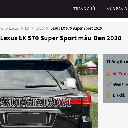
TRANG CHỦ
MUA BÁN Ô
 ô tô Lexus
LX
2020
Lexus LX 570 Super Sport 2020
 Lexus LX 570 Super Sport màu Đen 2020
Thông tin 
Vũ Trọn
Điện tho
Địa chỉ: