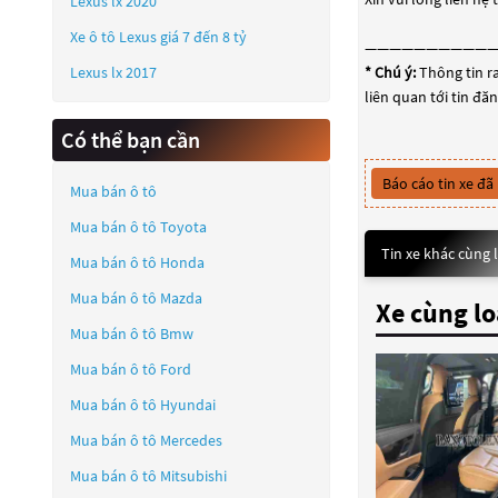
Lexus lx 2020
Xe ô tô Lexus giá 7 đến 8 tỷ
——————————
Lexus lx 2017
* Chú ý:
Thông tin ra
liên quan tới tin đă
Có thể bạn cần
Báo cáo tin xe đã
Mua bán ô tô
Mua bán ô tô
Toyota
Tin xe khác cùng 
Mua bán ô tô
Honda
Mua bán ô tô
Mazda
Xe cùng lo
Mua bán ô tô
Bmw
Mua bán ô tô
Ford
Mua bán ô tô
Hyundai
Mua bán ô tô
Mercedes
Mua bán ô tô
Mitsubishi