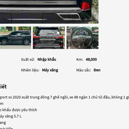
Xuất xứ:
Nhập khẩu
Km:
48,000
Nhiên liệu:
Máy xăng
Màu sắc:
Đen
iết
port sx 2020 xuất trung đông 7 ghế ngồi, xe 48 ngàn 1 chủ từ đầu, không 1 gi
 km
ập khẩu được yêu thích
áy xăng 5.7 L
rang
trực tiếp