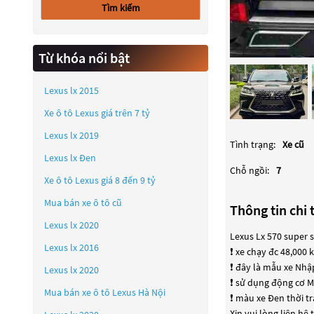
Tìm kiếm
Từ khóa nổi bật
Lexus lx 2015
Xe ô tô Lexus giá trên 7 tỷ
Lexus lx 2019
Tình trạng:
Xe cũ
Lexus lx Đen
Chỗ ngồi:
7
Xe ô tô Lexus giá 8 đến 9 tỷ
Mua bán xe ô tô cũ
Thông tin chi t
Lexus lx 2020
Lexus Lx 570 super s
Lexus lx 2016
❗️ xe chạy đc 48,000
❗️ đây là mẫu xe Nh
Lexus lx 2020
❗️ sử dụng động cơ M
Mua bán xe ô tô Lexus Hà Nội
❗️ màu xe Đen thời t
Xin vui lòng liên hệ 