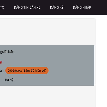
 TÔ
ĐĂNG TIN BÁN XE
ĐĂNG KÝ
ĐĂNG NHẬP
người bán
g
ại:
09069xxxx (Bấm để hiện số)
Hà Nội