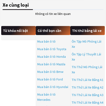
Xe cùng loại
Không có tin xe liên quan
Từ khóa nổi bật
Có thể bạn cần
Thi thử bằng lái xe
Mua bán ô tô
Ôn Tập Mô Phỏng Lái
Xe
Mua bán ô tô
Toyota
Ôn Tập Lý Thuyết Lái
Mua bán ô tô
Honda
Xe
Mua bán ô tô
Mazda
Thi Thử Mô Phỏng Lái
Mua bán ô tô
Bmw
Xe
Mua bán ô tô
Ford
Thi Thử Lái Xe Bằng A1
Mua bán ô tô
Hyundai
Thi Thử Lái Xe Bằng A2
Mua bán ô tô
Thi Thử Lái Xe Bằng A3
Mercedes
Thi Thử Lái Xe Bằng A4