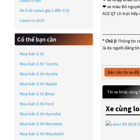
Lexus rx Đỏ
❤ xe màu Đỏ nguyê
Xe ô tô Lexus giá 2 đến 3 tỷ
ACE QT Lh trực tiếp
Lexus rx 2019
——————————
Có thể bạn cần
* Chú ý:
Thông tin ra
là do người đăng tin
Mua bán ô tô
Mua bán ô tô
Toyota
Báo cáo tin xe đã
Mua bán ô tô
Honda
Mua bán ô tô
Mazda
Tin xe khác cùng 
Mua bán ô tô
Bmw
Mua bán ô tô
Ford
Xe cùng lo
Mua bán ô tô
Hyundai
Mua bán ô tô
Mercedes
Mua bán ô tô
Mitsubishi