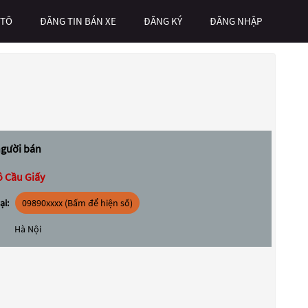
 TÔ
ĐĂNG TIN BÁN XE
ĐĂNG KÝ
ĐĂNG NHẬP
người bán
ô Cầu Giấy
ại:
09890xxxx (Bấm để hiện số)
Hà Nội