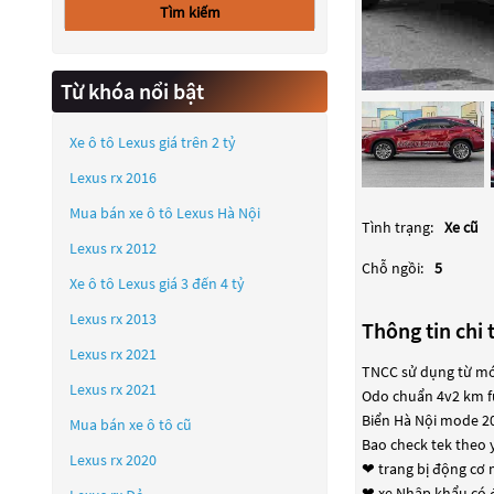
Tìm kiếm
Từ khóa nổi bật
Xe ô tô Lexus giá trên 2 tỷ
Lexus rx 2016
Mua bán xe ô tô Lexus Hà Nội
Tình trạng:
Xe cũ
Lexus rx 2012
Chỗ ngồi:
5
Xe ô tô Lexus giá 3 đến 4 tỷ
Lexus rx 2013
Thông tin chi t
Lexus rx 2021
TNCC sử dụng từ mớ
Lexus rx 2021
Odo chuẩn 4v2 km ful
Biển Hà Nội mode 2
Mua bán xe ô tô cũ
Bao check tek theo 
Lexus rx 2020
❤ trang bị động cơ 
❤ xe Nhập khẩu có đ