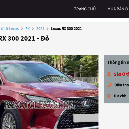
TRANG CHỦ
MUA BÁN Ô
 ô tô Lexus
RX
2021
Lexus RX 300 2021
RX 300 2021 - Đỏ
Thông tin 
Sàn Ô t
Điện tho
Địa chỉ: