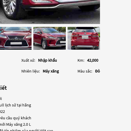
Xuất xứ:
Nhập khẩu
Km:
42,000
Nhiên liệu:
Máy xăng
Màu sắc:
Đỏ
iết
i
l lịch sử tại hãng
022
yêu cầu quý khách
mới Máy xăng 2.0 L
ộ tín nhiệm của người Việt cao