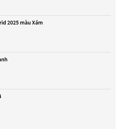
rid 2025 màu Xám
anh
4