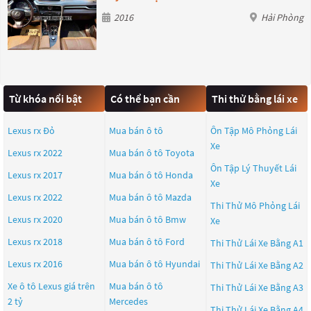
2016
Hải Phòng
Từ khóa nổi bật
Có thể bạn cần
Thi thử bằng lái xe
Lexus rx Đỏ
Mua bán ô tô
Ôn Tập Mô Phỏng Lái
Xe
Lexus rx 2022
Mua bán ô tô
Toyota
Ôn Tập Lý Thuyết Lái
Lexus rx 2017
Mua bán ô tô
Honda
Xe
Lexus rx 2022
Mua bán ô tô
Mazda
Thi Thử Mô Phỏng Lái
Lexus rx 2020
Mua bán ô tô
Bmw
Xe
Lexus rx 2018
Mua bán ô tô
Ford
Thi Thử Lái Xe Bằng A1
Lexus rx 2016
Mua bán ô tô
Hyundai
Thi Thử Lái Xe Bằng A2
Xe ô tô Lexus giá trên
Mua bán ô tô
Thi Thử Lái Xe Bằng A3
2 tỷ
Mercedes
Thi Thử Lái Xe Bằng A4