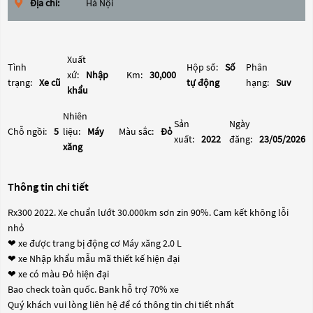
Địa chỉ:
Hà Nội
Xuất
Tình
Hộp số:
Số
Phân
xứ:
Nhập
Km:
30,000
trạng:
Xe cũ
tự động
hạng:
Suv
khẩu
Nhiên
Sản
Ngày
Chỗ ngồi:
5
liệu:
Máy
Màu sắc:
Đỏ
xuất:
2022
đăng:
23/05/2026
xăng
Thông tin chi tiết
Rx300 2022. Xe chuẩn lướt 30.000km sơn zin 90%. Cam kết không lỗi
nhỏ
❤ xe được trang bị động cơ Máy xăng 2.0 L
❤ xe Nhập khẩu mẫu mã thiết kế hiện đại
❤ xe có màu Đỏ hiện đại
Bao check toàn quốc. Bank hỗ trợ 70% xe
Quý khách vui lòng liên hệ để có thông tin chi tiết nhất