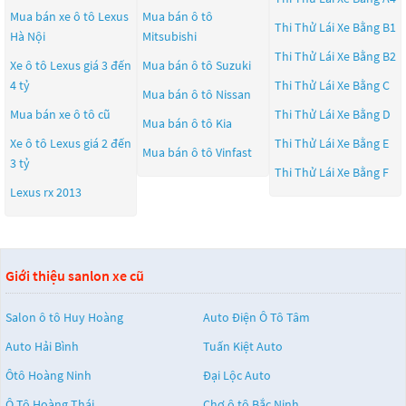
Mua bán xe ô tô Lexus
Mua bán ô tô
Thi Thử Lái Xe Bằng B1
Hà Nội
Mitsubishi
Thi Thử Lái Xe Bằng B2
Xe ô tô Lexus giá 3 đến
Mua bán ô tô
Suzuki
4 tỷ
Thi Thử Lái Xe Bằng C
Mua bán ô tô
Nissan
Mua bán xe ô tô cũ
Thi Thử Lái Xe Bằng D
Mua bán ô tô
Kia
Xe ô tô Lexus giá 2 đến
Thi Thử Lái Xe Bằng E
Mua bán ô tô
Vinfast
3 tỷ
Thi Thử Lái Xe Bằng F
Lexus rx 2013
Giới thiệu sanlon xe cũ
Salon ô tô Huy Hoàng
Auto Điện Ô Tô Tâm
Auto Hải Bình
Tuấn Kiệt Auto
Ôtô Hoàng Ninh
Đại Lộc Auto
Ô Tô Hoàng Thái
Chợ ô tô Bắc Ninh