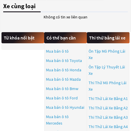
Xe cùng loại
Không có tin xe liên quan
Từ khóa nổi bật
Có thể bạn cần
Thi thử bằng lái xe
Mua bán ô tô
Ôn Tập Mô Phỏng Lái
Xe
Mua bán ô tô
Toyota
Ôn Tập Lý Thuyết Lái
Mua bán ô tô
Honda
Xe
Mua bán ô tô
Mazda
Thi Thử Mô Phỏng Lái
Mua bán ô tô
Bmw
Xe
Mua bán ô tô
Ford
Thi Thử Lái Xe Bằng A1
Mua bán ô tô
Hyundai
Thi Thử Lái Xe Bằng A2
Mua bán ô tô
Thi Thử Lái Xe Bằng A3
Mercedes
Thi Thử Lái Xe Bằng A4