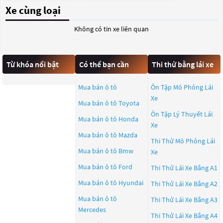
Xe cùng loại
Không có tin xe liên quan
Từ khóa nổi bật
Có thể bạn cần
Thi thử bằng lái xe
Mua bán ô tô
Ôn Tập Mô Phỏng Lái
Xe
Mua bán ô tô
Toyota
Ôn Tập Lý Thuyết Lái
Mua bán ô tô
Honda
Xe
Mua bán ô tô
Mazda
Thi Thử Mô Phỏng Lái
Mua bán ô tô
Bmw
Xe
Mua bán ô tô
Ford
Thi Thử Lái Xe Bằng A1
Mua bán ô tô
Hyundai
Thi Thử Lái Xe Bằng A2
Mua bán ô tô
Thi Thử Lái Xe Bằng A3
Mercedes
Thi Thử Lái Xe Bằng A4