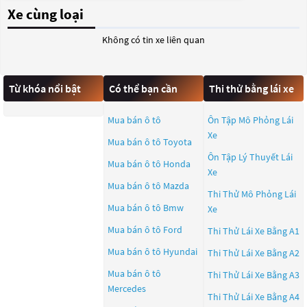
Xe cùng loại
Không có tin xe liên quan
Từ khóa nổi bật
Có thể bạn cần
Thi thử bằng lái xe
Mua bán ô tô
Ôn Tập Mô Phỏng Lái
Xe
Mua bán ô tô
Toyota
Ôn Tập Lý Thuyết Lái
Mua bán ô tô
Honda
Xe
Mua bán ô tô
Mazda
Thi Thử Mô Phỏng Lái
Mua bán ô tô
Bmw
Xe
Mua bán ô tô
Ford
Thi Thử Lái Xe Bằng A1
Mua bán ô tô
Hyundai
Thi Thử Lái Xe Bằng A2
Mua bán ô tô
Thi Thử Lái Xe Bằng A3
Mercedes
Thi Thử Lái Xe Bằng A4