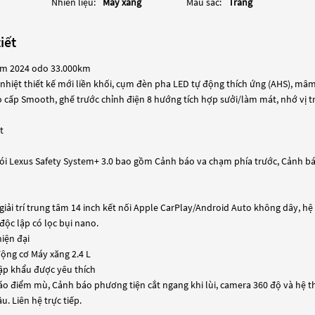
Nhiên liệu:
Máy xăng
Màu sắc:
Trắng
iết
um 2024 odo 33.000km
n nhiệt thiết kế mới liền khối, cụm đèn pha LED tự động thích ứng (AHS), m
 cấp Smooth, ghế trước chỉnh điện 8 hướng tích hợp sưởi/làm mát, nhớ vị trí
t
ói Lexus Safety System+ 3.0 bao gồm Cảnh báo va chạm phía trước, Cảnh báo
 giải trí trung tâm 14 inch kết nối Apple CarPlay/Android Auto không dây, h
độc lập có lọc bụi nano.
iện đại
động cơ Máy xăng 2.4 L
ập khẩu được yêu thích
áo điểm mù, Cảnh báo phương tiện cắt ngang khi lùi, camera 360 độ và hệ th
. Liên hệ trực tiếp.