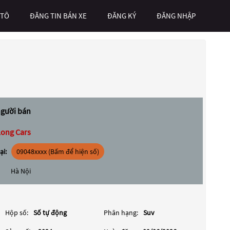
 TÔ
ĐĂNG TIN BÁN XE
ĐĂNG KÝ
ĐĂNG NHẬP
người bán
ong Cars
ại:
09048xxxx (Bấm để hiện số)
Hà Nội
Hộp số:
Số tự động
Phân hạng:
Suv