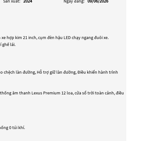
Sản xuất:
2024
Ngày đăng:
09/06/2026
âm xe hợp kim 21 inch, cụm đèn hậu LED chạy ngang đuôi xe.
 ghế lái.
 chệch làn đường, Hỗ trợ giữ làn đường, Điều khiển hành trình
ệ thống âm thanh Lexus Premium 12 loa, cửa sổ trời toàn cảnh, điều
ống 0 túi khí.