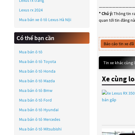
Lexus rx trắng
——————————
Lexus rx 2024
* Chú ý:
Thông tin ra
Mua bán xe ô tô Lexus Hà Nội
quan tới tin đăng nà
Có thể bạn cần
Báo cáo tin xe đã
Mua bán ô tô
Mua bán ô tô
Toyota
Tin xe khác cùng 
Mua bán ô tô
Honda
Xe cùng lo
Mua bán ô tô
Mazda
Mua bán ô tô
Bmw
Mua bán ô tô
Ford
Mua bán ô tô
Hyundai
Mua bán ô tô
Mercedes
Mua bán ô tô
Mitsubishi