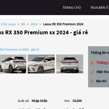
TRANG CHỦ
MUA BÁN Ô
 ô tô Lexus
RX
2024
Lexus RX 350 Premium 2024
us RX 350 Premium sx 2024 - giá rẻ
Thông tin 
Thăng L
Điện tho
Địa chỉ:
Xuất xứ:
Nhập khẩu
Km:
33,000