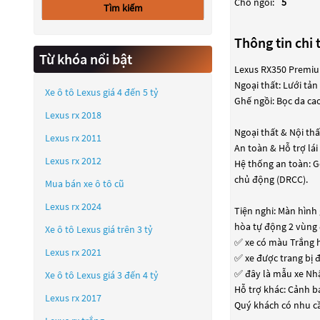
Chỗ ngồi:
5
Tìm kiếm
Thông tin chi t
Từ khóa nổi bật
Lexus RX350 Premi
Ngoại thất: Lưới tả
Xe ô tô Lexus giá 4 đến 5 tỷ
Ghế ngồi: Bọc da cao
Lexus rx 2018
Ngoại thất & Nội thấ
Lexus rx 2011
An toàn & Hỗ trợ lái
Lexus rx 2012
Hệ thống an toàn: G
chủ động (DRCC).
Mua bán xe ô tô cũ
Lexus rx 2024
Tiện nghi: Màn hình
hòa tự động 2 vùng 
Xe ô tô Lexus giá trên 3 tỷ
✅ xe có màu Trắng h
Lexus rx 2021
✅ xe được trang bị 
✅ đây là mẫu xe Nh
Xe ô tô Lexus giá 3 đến 4 tỷ
Hỗ trợ khác: Cảnh b
Lexus rx 2017
Quý khách có nhu cầu