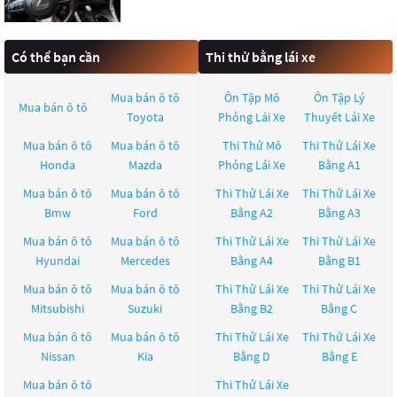
Có thể bạn cần
Thi thử bằng lái xe
Mua bán ô tô
Ôn Tập Mô
Ôn Tập Lý
Mua bán ô tô
Toyota
Phỏng Lái Xe
Thuyết Lái Xe
Mua bán ô tô
Mua bán ô tô
Thi Thử Mô
Thi Thử Lái Xe
Honda
Mazda
Phỏng Lái Xe
Bằng A1
Mua bán ô tô
Mua bán ô tô
Thi Thử Lái Xe
Thi Thử Lái Xe
Bmw
Ford
Bằng A2
Bằng A3
Mua bán ô tô
Mua bán ô tô
Thi Thử Lái Xe
Thi Thử Lái Xe
Hyundai
Mercedes
Bằng A4
Bằng B1
Mua bán ô tô
Mua bán ô tô
Thi Thử Lái Xe
Thi Thử Lái Xe
Mitsubishi
Suzuki
Bằng B2
Bằng C
Mua bán ô tô
Mua bán ô tô
Thi Thử Lái Xe
Thi Thử Lái Xe
Nissan
Kia
Bằng D
Bằng E
Mua bán ô tô
Thi Thử Lái Xe