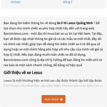
Vinfast
Bằng F
Bạn đang tìm kiếm thông tin về dòng
Xe ô tô Lexus Quảng Ninh
? Để
lựa chọn cho mình chiếc xe phù hợp nhất hãy đến với trang web
Banotolexus.com - một địa chỉ mua bán xe uy tín tại Việt Nam. Tại đây,
bạn sẽ được cập nhật thông tin giá cả và các mẫu xe mới nhất, đầy đủ
và chính xác nhất, giúp bạn dễ dàng tìm kiếm chiếc xe ô tô đã qua sử
dụng hoặc xe mới chính hãng phù hợp với nhu cầu của mình với giá cả
hợp lý nhất. Nếu bạn đang muốn bán chiếc xe đã sử dụng,
Banotolexus.com cũng là địa chỉ lý tưởng để bạn đăng tin miễn phí và
rao bán xe một cách nhanh chóng, dễ dàng và hiệu quả.
Giới thiệu về xe Lexus
Lexus là một thương hiệu xe hơi cao cấp được thành lập bởi tập đoàn
ô tô Toyota của Nhật Bản vào năm 1989. Thương hiệu này được tạo ra
nhằm cạnh tranh với các thương hiệu xe sang cao cấp của Châu Âu
như Mercedes-Benz, BMW và Audi.
Xem thêm
Lexus đã trở thành một trong những thương hiệu xe hơi hàng đầu thế