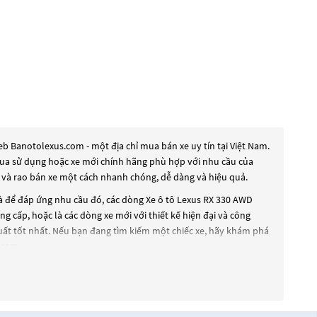
b Banotolexus.com - một địa chỉ mua bán xe uy tín tại Việt Nam.
ã qua sử dụng hoặc xe mới chính hãng phù hợp với nhu cầu của
í và rao bán xe một cách nhanh chóng, dễ dàng và hiệu quả.
Và để đáp ứng nhu cầu đó, các dòng
Xe ô tô Lexus RX 330 AWD
g cấp, hoặc là các dòng xe mới với thiết kế hiện đại và công
ất tốt nhất. Nếu bạn đang tìm kiếm một chiếc xe, hãy khám phá
.com
.