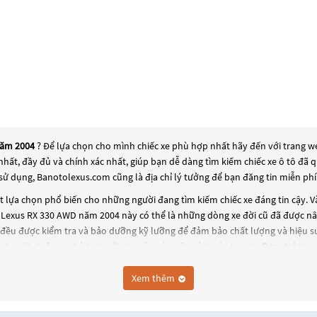
năm 2004
? Để lựa chọn cho mình chiếc xe phù hợp nhất hãy đến với trang we
 nhất, đầy đủ và chính xác nhất, giúp bạn dễ dàng tìm kiếm chiếc xe ô tô đ
sử dụng, Banotolexus.com cũng là địa chỉ lý tưởng để bạn đăng tin miễn ph
 lựa chọn phổ biến cho những người đang tìm kiếm chiếc xe đáng tin cậy. 
ô Lexus RX 330 AWD năm 2004
này có thể là những dòng xe đời cũ đã được nân
đều được kiểm tra và bảo dưỡng kỹ lưỡng để đảm bảo chất lượng và hiệu su
nh một chiếc xe phù hợp với nhu cầu và ngân sách của bạn tại
Banotolexus
Xem thêm