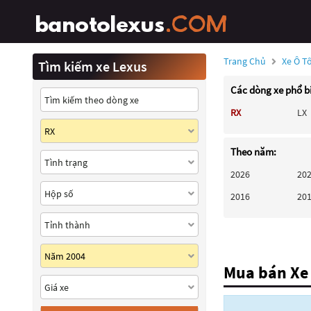
Trang Chủ
Xe Ô T
Tìm kiếm xe Lexus
Các dòng xe phổ b
RX
LX
Theo năm:
2026
20
2016
20
Mua bán Xe