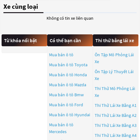
Xe cùng loại
Không có tin xe liên quan
Từ khóa nổi bật
Có thể bạn cần
Thi thử bằng lái xe
Mua bán ô tô
Ôn Tập Mô Phỏng Lái
Xe
Mua bán ô tô
Toyota
Ôn Tập Lý Thuyết Lái
Mua bán ô tô
Honda
Xe
Mua bán ô tô
Mazda
Thi Thử Mô Phỏng Lái
Mua bán ô tô
Bmw
Xe
Mua bán ô tô
Ford
Thi Thử Lái Xe Bằng A1
Mua bán ô tô
Hyundai
Thi Thử Lái Xe Bằng A2
Mua bán ô tô
Thi Thử Lái Xe Bằng A3
Mercedes
Thi Thử Lái Xe Bằng A4