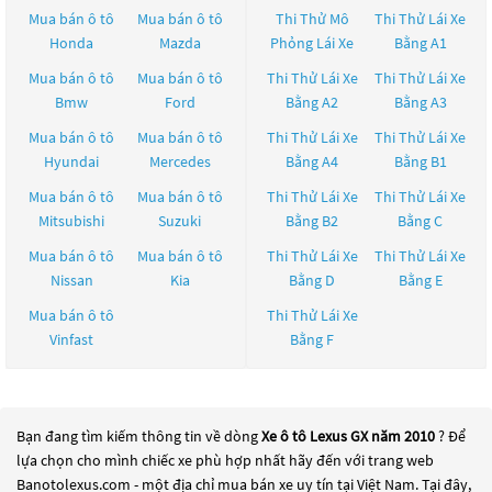
Mua bán ô tô
Mua bán ô tô
Thi Thử Mô
Thi Thử Lái Xe
Honda
Mazda
Phỏng Lái Xe
Bằng A1
Mua bán ô tô
Mua bán ô tô
Thi Thử Lái Xe
Thi Thử Lái Xe
Bmw
Ford
Bằng A2
Bằng A3
Mua bán ô tô
Mua bán ô tô
Thi Thử Lái Xe
Thi Thử Lái Xe
Hyundai
Mercedes
Bằng A4
Bằng B1
Mua bán ô tô
Mua bán ô tô
Thi Thử Lái Xe
Thi Thử Lái Xe
Mitsubishi
Suzuki
Bằng B2
Bằng C
Mua bán ô tô
Mua bán ô tô
Thi Thử Lái Xe
Thi Thử Lái Xe
Nissan
Kia
Bằng D
Bằng E
Mua bán ô tô
Thi Thử Lái Xe
Vinfast
Bằng F
Bạn đang tìm kiếm thông tin về dòng
Xe ô tô Lexus GX năm 2010
? Để
lựa chọn cho mình chiếc xe phù hợp nhất hãy đến với trang web
Banotolexus.com - một địa chỉ mua bán xe uy tín tại Việt Nam. Tại đây,