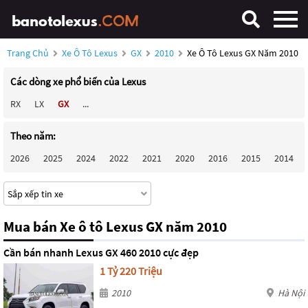
Trang Chủ
Xe Ô Tô Lexus
GX
2010
Xe Ô Tô Lexus GX Năm 2010
Các dòng xe phổ biến của Lexus
RX
LX
GX
...
Theo năm:
2026
2025
2024
2022
2021
2020
2016
2015
2014
Mua bán Xe ô tô Lexus GX năm 2010
Cần bán nhanh Lexus GX 460 2010 cực đẹp
1 Tỷ 220 Triệu
2010
Hà Nội