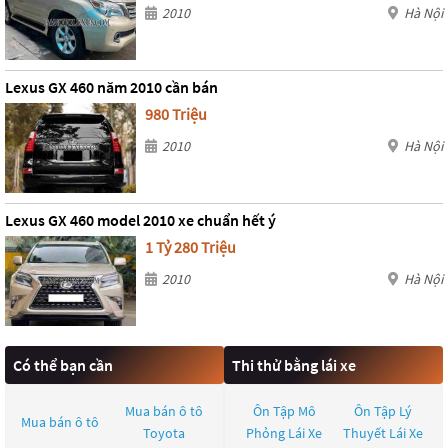
2010
Hà Nội
Lexus GX 460 năm 2010 cần bán
980 Triệu
2010
Hà Nội
Lexus GX 460 model 2010 xe chuẩn hết ý
1 Tỷ 280 Triệu
2010
Hà Nội
Có thể bạn cần
Thi thử bằng lái xe
Mua bán ô tô
Ôn Tập Mô
Ôn Tập Lý
Mua bán ô tô
Toyota
Phỏng Lái Xe
Thuyết Lái Xe