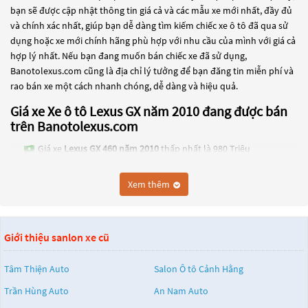
bạn sẽ được cập nhật thông tin giá cả và các mẫu xe mới nhất, đầy đủ
và chính xác nhất, giúp bạn dễ dàng tìm kiếm chiếc xe ô tô đã qua sử
dụng hoặc xe mới chính hãng phù hợp với nhu cầu của mình với giá cả
hợp lý nhất. Nếu bạn đang muốn bán chiếc xe đã sử dụng,
Banotolexus.com cũng là địa chỉ lý tưởng để bạn đăng tin miễn phí và
rao bán xe một cách nhanh chóng, dễ dàng và hiệu quả.
Giá xe Xe ô tô Lexus GX năm 2010 đang được bán
trên Banotolexus.com
Giá xe
Lexus GX 460 năm 2010
thấp nhất là 980 Triệu
Các dòng
Xe ô tô Lexus GX năm 2010
đang trở thành một lựa chọn
Xem thêm
phổ biến cho những người đang tìm kiếm chiếc xe đáng tin cậy. Và để
đáp ứng nhu cầu đó, các dòng
Xe ô tô Lexus GX năm 2010
đang trở
thành sự lựa chọn phổ biến. Các dòng
Xe ô tô Lexus GX năm 2010
này
có thể là những dòng xe đời cũ đã được nâng cấp, hoặc là các dòng xe
Giới thiệu sanlon xe cũ
mới với thiết kế hiện đại và công nghệ tiên tiến. Các dòng
Xe ô tô Lexus
GX năm 2010
này đều được kiểm tra và bảo dưỡng kỹ lưỡng để đảm
Tâm Thiện Auto
Salon Ô tô Cảnh Hằng
bảo chất lượng và hiệu suất tốt nhất. Nếu bạn đang tìm kiếm một
Trần Hùng Auto
An Nam Auto
chiếc xe, hãy khám phá các dòng
Xe ô tô Lexus GX năm 2010
này và
chọn cho mình một chiếc xe phù hợp với nhu cầu và ngân sách của