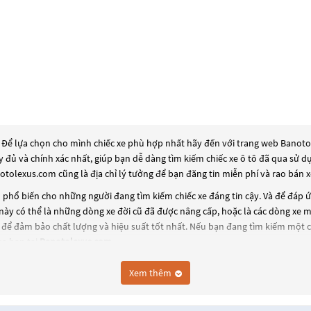
 Để lựa chọn cho mình chiếc xe phù hợp nhất hãy đến với trang web Banotole
ầy đủ và chính xác nhất, giúp bạn dễ dàng tìm kiếm chiếc xe ô tô đã qua sử 
otolexus.com cũng là địa chỉ lý tưởng để bạn đăng tin miễn phí và rao bán 
phổ biến cho những người đang tìm kiếm chiếc xe đáng tin cậy. Và để đáp 
này có thể là những dòng xe đời cũ đã được nâng cấp, hoặc là các dòng xe mớ
để đảm bảo chất lượng và hiệu suất tốt nhất. Nếu bạn đang tìm kiếm một 
ủa bạn tại
Banotolexus.com
.
Xem thêm