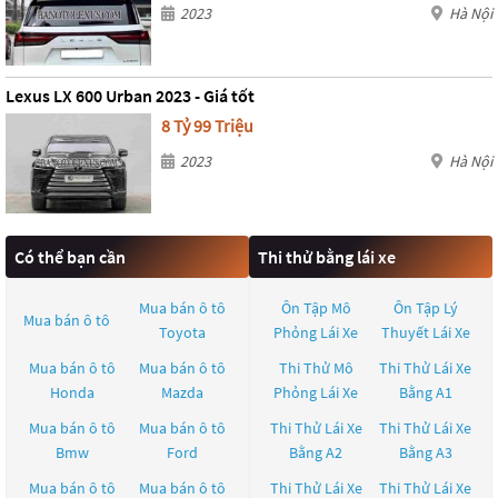
2023
Hà Nội
Lexus LX 600 Urban 2023 - Giá tốt
8 Tỷ 99 Triệu
2023
Hà Nội
Có thể bạn cần
Thi thử bằng lái xe
Mua bán ô tô
Ôn Tập Mô
Ôn Tập Lý
Mua bán ô tô
Toyota
Phỏng Lái Xe
Thuyết Lái Xe
Mua bán ô tô
Mua bán ô tô
Thi Thử Mô
Thi Thử Lái Xe
Honda
Mazda
Phỏng Lái Xe
Bằng A1
Mua bán ô tô
Mua bán ô tô
Thi Thử Lái Xe
Thi Thử Lái Xe
Bmw
Ford
Bằng A2
Bằng A3
Mua bán ô tô
Mua bán ô tô
Thi Thử Lái Xe
Thi Thử Lái Xe