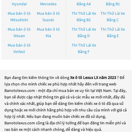
Hyundai
Mercedes
Bằng A4
Bằng B1
Mua bán ô tô
Mua bán ô tô
Thi Thử Lái Xe
Thi Thử Lái Xe
Mitsubishi
Suzuki
Bằng B2
Bằng C
Mua bán ô tô
Mua bán ô tô
Thi Thử Lái Xe
Thi Thử Lái Xe
Nissan
Kia
Bằng D
Bằng E
Mua bán ô tô
Thi Thử Lái Xe
Vinfast
Bằng F
Bạn đang tìm kiếm thông tin về dòng
Xe ô tô Lexus LX năm 2023
? Để
lựa chọn cho mình chiếc xe phù hợp nhất hãy đến với trang web
Banotolexus.com - một địa chỉ mua bán xe uy tín tại Việt Nam. Tại đây,
bạn sẽ được cập nhật thông tin giá cả và các mẫu xe mới nhất, đầy đủ
và chính xác nhất, giúp bạn dễ dàng tìm kiếm chiếc xe ô tô đã qua sử
dụng hoặc xe mới chính hãng phù hợp với nhu cầu của mình với giá cả
hợp lý nhất. Nếu bạn đang muốn bán chiếc xe đã sử dụng,
Banotolexus.com cũng là địa chỉ lý tưởng để bạn đăng tin miễn phí và
rao bán xe một cách nhanh chóng, dễ dàng và hiệu quả.