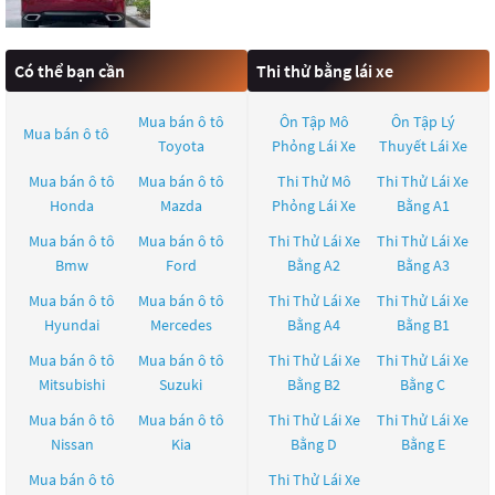
Có thể bạn cần
Thi thử bằng lái xe
Mua bán ô tô
Ôn Tập Mô
Ôn Tập Lý
Mua bán ô tô
Toyota
Phỏng Lái Xe
Thuyết Lái Xe
Mua bán ô tô
Mua bán ô tô
Thi Thử Mô
Thi Thử Lái Xe
Honda
Mazda
Phỏng Lái Xe
Bằng A1
Mua bán ô tô
Mua bán ô tô
Thi Thử Lái Xe
Thi Thử Lái Xe
Bmw
Ford
Bằng A2
Bằng A3
Mua bán ô tô
Mua bán ô tô
Thi Thử Lái Xe
Thi Thử Lái Xe
Hyundai
Mercedes
Bằng A4
Bằng B1
Mua bán ô tô
Mua bán ô tô
Thi Thử Lái Xe
Thi Thử Lái Xe
Mitsubishi
Suzuki
Bằng B2
Bằng C
Mua bán ô tô
Mua bán ô tô
Thi Thử Lái Xe
Thi Thử Lái Xe
Nissan
Kia
Bằng D
Bằng E
Mua bán ô tô
Thi Thử Lái Xe