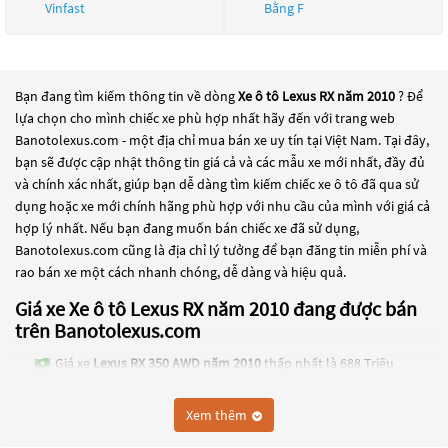
Vinfast
Bằng F
Bạn đang tìm kiếm thông tin về dòng
Xe ô tô Lexus RX năm 2010
? Để
lựa chọn cho mình chiếc xe phù hợp nhất hãy đến với trang web
Banotolexus.com - một địa chỉ mua bán xe uy tín tại Việt Nam. Tại đây,
bạn sẽ được cập nhật thông tin giá cả và các mẫu xe mới nhất, đầy đủ
và chính xác nhất, giúp bạn dễ dàng tìm kiếm chiếc xe ô tô đã qua sử
dụng hoặc xe mới chính hãng phù hợp với nhu cầu của mình với giá cả
hợp lý nhất. Nếu bạn đang muốn bán chiếc xe đã sử dụng,
Banotolexus.com cũng là địa chỉ lý tưởng để bạn đăng tin miễn phí và
rao bán xe một cách nhanh chóng, dễ dàng và hiệu quả.
Giá xe Xe ô tô Lexus RX năm 2010 đang được bán
trên Banotolexus.com
Giá xe
Lexus RX 350 AWD năm 2010
thấp nhất là 688 Triệu
Các dòng
Xe ô tô Lexus RX năm 2010
đang trở thành một lựa chọn phổ
Xem thêm
biến cho những người đang tìm kiếm chiếc xe đáng tin cậy. Và để đáp
ứng nhu cầu đó, các dòng
Xe ô tô Lexus RX năm 2010
đang trở thành