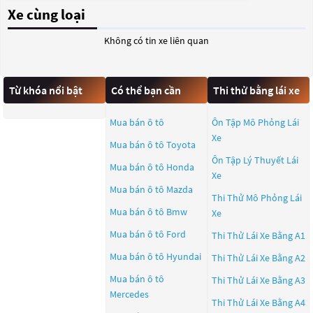
Xe cùng loại
Không có tin xe liên quan
Từ khóa nổi bật
Có thể bạn cần
Thi thử bằng lái xe
Mua bán ô tô
Ôn Tập Mô Phỏng Lái
Xe
Mua bán ô tô
Toyota
Ôn Tập Lý Thuyết Lái
Mua bán ô tô
Honda
Xe
Mua bán ô tô
Mazda
Thi Thử Mô Phỏng Lái
Mua bán ô tô
Bmw
Xe
Mua bán ô tô
Ford
Thi Thử Lái Xe Bằng A1
Mua bán ô tô
Hyundai
Thi Thử Lái Xe Bằng A2
Mua bán ô tô
Thi Thử Lái Xe Bằng A3
Mercedes
Thi Thử Lái Xe Bằng A4