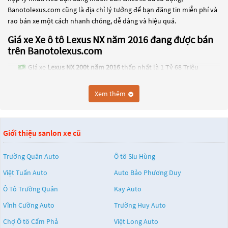
Banotolexus.com cũng là địa chỉ lý tưởng để bạn đăng tin miễn phí và
rao bán xe một cách nhanh chóng, dễ dàng và hiệu quả.
Giá xe Xe ô tô Lexus NX năm 2016 đang được bán
trên Banotolexus.com
Giá xe
Lexus NX 200t năm 2016
thấp nhất là 1 Tỷ 68 Triệu
Các dòng
Xe ô tô Lexus NX năm 2016
đang trở thành một lựa chọn
Xem thêm
phổ biến cho những người đang tìm kiếm chiếc xe đáng tin cậy. Và để
đáp ứng nhu cầu đó, các dòng
Xe ô tô Lexus NX năm 2016
đang trở
thành sự lựa chọn phổ biến. Các dòng
Xe ô tô Lexus NX năm 2016
này
có thể là những dòng xe đời cũ đã được nâng cấp, hoặc là các dòng xe
Giới thiệu sanlon xe cũ
mới với thiết kế hiện đại và công nghệ tiên tiến. Các dòng
Xe ô tô Lexus
NX năm 2016
này đều được kiểm tra và bảo dưỡng kỹ lưỡng để đảm
Trường Quân Auto
Ô tô Siu Hùng
bảo chất lượng và hiệu suất tốt nhất. Nếu bạn đang tìm kiếm một
Việt Tuấn Auto
Auto Bảo Phương Duy
chiếc xe, hãy khám phá các dòng
Xe ô tô Lexus NX năm 2016
này và
chọn cho mình một chiếc xe phù hợp với nhu cầu và ngân sách của
Ô Tô Trường Quân
Kay Auto
bạn tại
Banotolexus.com
.
Vĩnh Cường Auto
Trường Huy Auto
Chợ Ô tô Cẩm Phả
Việt Long Auto