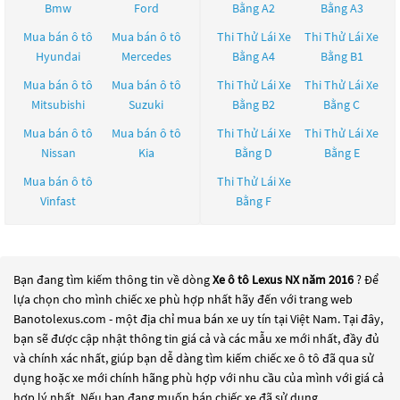
Bmw
Ford
Bằng A2
Bằng A3
Mua bán ô tô
Mua bán ô tô
Thi Thử Lái Xe
Thi Thử Lái Xe
Hyundai
Mercedes
Bằng A4
Bằng B1
Mua bán ô tô
Mua bán ô tô
Thi Thử Lái Xe
Thi Thử Lái Xe
Mitsubishi
Suzuki
Bằng B2
Bằng C
Mua bán ô tô
Mua bán ô tô
Thi Thử Lái Xe
Thi Thử Lái Xe
Nissan
Kia
Bằng D
Bằng E
Mua bán ô tô
Thi Thử Lái Xe
Vinfast
Bằng F
Bạn đang tìm kiếm thông tin về dòng
Xe ô tô Lexus NX năm 2016
? Để
lựa chọn cho mình chiếc xe phù hợp nhất hãy đến với trang web
Banotolexus.com - một địa chỉ mua bán xe uy tín tại Việt Nam. Tại đây,
bạn sẽ được cập nhật thông tin giá cả và các mẫu xe mới nhất, đầy đủ
và chính xác nhất, giúp bạn dễ dàng tìm kiếm chiếc xe ô tô đã qua sử
dụng hoặc xe mới chính hãng phù hợp với nhu cầu của mình với giá cả
hợp lý nhất. Nếu bạn đang muốn bán chiếc xe đã sử dụng,