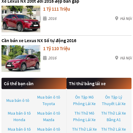
Xe Lexus NX 200t đời 2016 đẹp bán gấp
1 Tỷ 111 Triệu
2016
Hà Nội
Cần bán xe Lexus NX Số tự động 2016
1 Tỷ 110 Triệu
2016
Hà Nội
Có thể bạn cần
Thi thử bằng lái xe
Mua bán ô tô
Ôn Tập Mô
Ôn Tập Lý
Mua bán ô tô
Toyota
Phỏng Lái Xe
Thuyết Lái Xe
Mua bán ô tô
Mua bán ô tô
Thi Thử Mô
Thi Thử Lái Xe
Honda
Mazda
Phỏng Lái Xe
Bằng A1
Mua bán ô tô
Mua bán ô tô
Thi Thử Lái Xe
Thi Thử Lái Xe