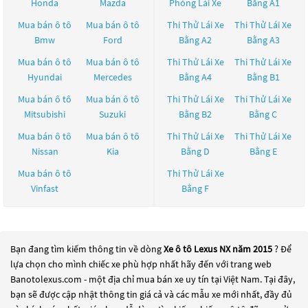
Honda
Mazda
Phỏng Lái Xe
Bằng A1
Mua bán ô tô
Mua bán ô tô
Thi Thử Lái Xe
Thi Thử Lái Xe
Bmw
Ford
Bằng A2
Bằng A3
Mua bán ô tô
Mua bán ô tô
Thi Thử Lái Xe
Thi Thử Lái Xe
Hyundai
Mercedes
Bằng A4
Bằng B1
Mua bán ô tô
Mua bán ô tô
Thi Thử Lái Xe
Thi Thử Lái Xe
Mitsubishi
Suzuki
Bằng B2
Bằng C
Mua bán ô tô
Mua bán ô tô
Thi Thử Lái Xe
Thi Thử Lái Xe
Nissan
Kia
Bằng D
Bằng E
Mua bán ô tô
Thi Thử Lái Xe
Vinfast
Bằng F
Bạn đang tìm kiếm thông tin về dòng
Xe ô tô Lexus NX năm 2015
? Để
lựa chọn cho mình chiếc xe phù hợp nhất hãy đến với trang web
Banotolexus.com - một địa chỉ mua bán xe uy tín tại Việt Nam. Tại đây,
bạn sẽ được cập nhật thông tin giá cả và các mẫu xe mới nhất, đầy đủ