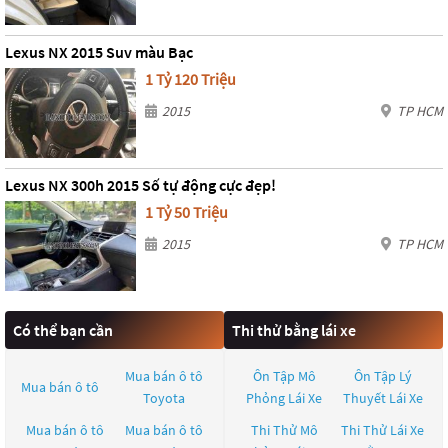
Lexus NX 2015 Suv màu Bạc
1 Tỷ 120 Triệu
2015
TP HCM
Lexus NX 300h 2015 Số tự động cực đẹp!
1 Tỷ 50 Triệu
2015
TP HCM
Có thể bạn cần
Thi thử bằng lái xe
Mua bán ô tô
Ôn Tập Mô
Ôn Tập Lý
Mua bán ô tô
Toyota
Phỏng Lái Xe
Thuyết Lái Xe
Mua bán ô tô
Mua bán ô tô
Thi Thử Mô
Thi Thử Lái Xe