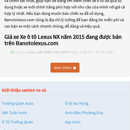
và chính xác nhất, giúp bạn dễ dàng tìm kiếm chiếc xe ô tô đã qua sử
dụng hoặc xe mới chính hãng phù hợp với nhu cầu của mình với giá cả
hợp lý nhất. Nếu bạn đang muốn bán chiếc xe đã sử dụng,
Banotolexus.com cũng là địa chỉ lý tưởng để bạn đăng tin miễn phí và
rao bán xe một cách nhanh chóng, dễ dàng và hiệu quả.
Giá xe Xe ô tô Lexus NX năm 2015 đang được bán
trên Banotolexus.com
Giá xe
Lexus NX 300h năm 2015
thấp nhất là 1 Tỷ 50 Triệu
Giá xe
Lexus NX 200t năm 2015
thấp nhất là 1 Tỷ 50 Triệu
Xem thêm
Các dòng
Xe ô tô Lexus NX năm 2015
đang trở thành một lựa chọn
phổ biến cho những người đang tìm kiếm chiếc xe đáng tin cậy. Và để
đáp ứng nhu cầu đó, các dòng
Xe ô tô Lexus NX năm 2015
đang trở
Giới thiệu sanlon xe cũ
thành sự lựa chọn phổ biến. Các dòng
Xe ô tô Lexus NX năm 2015
này
có thể là những dòng xe đời cũ đã được nâng cấp, hoặc là các dòng xe
mới với thiết kế hiện đại và công nghệ tiên tiến. Các dòng
Xe ô tô Lexus
Trường Quân Auto
Ô tô Siu Hùng
NX năm 2015
này đều được kiểm tra và bảo dưỡng kỹ lưỡng để đảm
Việt Tuấn Auto
Auto Bảo Phương Duy
bảo chất lượng và hiệu suất tốt nhất. Nếu bạn đang tìm kiếm một
Ô Tô Trường Quân
Kay Auto
chiếc xe, hãy khám phá các dòng
Xe ô tô Lexus NX năm 2015
này và
chọn cho mình một chiếc xe phù hợp với nhu cầu và ngân sách của