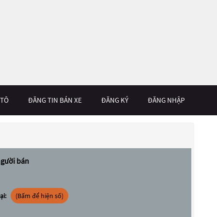
 TÔ
ĐĂNG TIN BÁN XE
ĐĂNG KÝ
ĐĂNG NHẬP
người bán
ại:
(Bấm để hiện số)