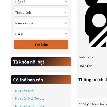
Tìm kiếm
Tình trạng:
Từ khóa nổi bật
Chỗ ngồi:
Thông tin chi t
Có thể bạn cần
Mua bán ô tô
Mua bán ô tô
Toyota
——————————
* Chú ý:
Thông tin ra
Mua bán ô tô
Honda