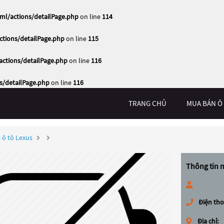
ml/actions/detailPage.php
on line
114
tions/detailPage.php
on line
115
ctions/detailPage.php
on line
116
s/detailPage.php
on line
116
TRANG CHỦ
MUA BÁN Ô
 ô tô Lexus
Thông tin 
Điện tho
Địa chỉ: