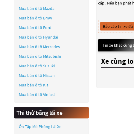
cấp . Nếu bạn phát h
Mua bán ô tô
Mazda
Mua bán ô tô
Bmw
Báo cáo tin xe đã
Mua bán ô tô
Ford
Mua bán ô tô
Hyundai
Tin xe khác cùng 
Mua bán ô tô
Mercedes
Mua bán ô tô
Mitsubishi
Xe cùng lo
Mua bán ô tô
Suzuki
Mua bán ô tô
Nissan
Mua bán ô tô
Kia
Mua bán ô tô
Vinfast
Thi thử bằng lái xe
Ôn Tập Mô Phỏng Lái Xe