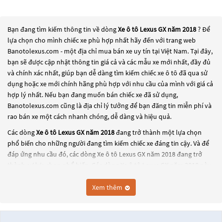
Bạn đang tìm kiếm thông tin về dòng
Xe ô tô Lexus GX năm 2018
? Để
lựa chọn cho mình chiếc xe phù hợp nhất hãy đến với trang web
Banotolexus.com - một địa chỉ mua bán xe uy tín tại Việt Nam. Tại đây,
bạn sẽ được cập nhật thông tin giá cả và các mẫu xe mới nhất, đầy đủ
và chính xác nhất, giúp bạn dễ dàng tìm kiếm chiếc xe ô tô đã qua sử
dụng hoặc xe mới chính hãng phù hợp với nhu cầu của mình với giá cả
hợp lý nhất. Nếu bạn đang muốn bán chiếc xe đã sử dụng,
Banotolexus.com cũng là địa chỉ lý tưởng để bạn đăng tin miễn phí và
rao bán xe một cách nhanh chóng, dễ dàng và hiệu quả.
Các dòng
Xe ô tô Lexus GX năm 2018
đang trở thành một lựa chọn
phổ biến cho những người đang tìm kiếm chiếc xe đáng tin cậy. Và để
đáp ứng nhu cầu đó, các dòng
Xe ô tô Lexus GX năm 2018
đang trở
thành sự lựa chọn phổ biến. Các dòng
Xe ô tô Lexus GX năm 2018
này
có thể là những dòng xe đời cũ đã được nâng cấp, hoặc là các dòng xe
mới với thiết kế hiện đại và công nghệ tiên tiến. Các dòng
Xe ô tô Lexus
Xem thêm
GX năm 2018
này đều được kiểm tra và bảo dưỡng kỹ lưỡng để đảm
bảo chất lượng và hiệu suất tốt nhất. Nếu bạn đang tìm kiếm một
chiếc xe, hãy khám phá các dòng
Xe ô tô Lexus GX năm 2018
này và