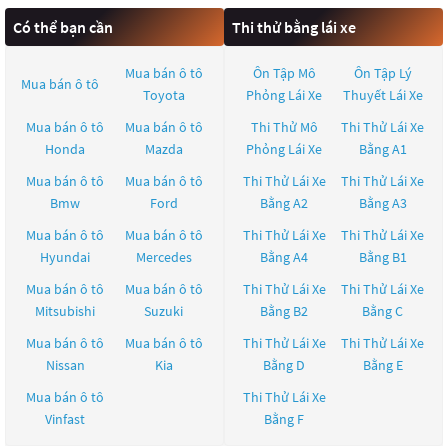
Có thể bạn cần
Thi thử bằng lái xe
Mua bán ô tô
Ôn Tập Mô
Ôn Tập Lý
Mua bán ô tô
Toyota
Phỏng Lái Xe
Thuyết Lái Xe
Mua bán ô tô
Mua bán ô tô
Thi Thử Mô
Thi Thử Lái Xe
Honda
Mazda
Phỏng Lái Xe
Bằng A1
Mua bán ô tô
Mua bán ô tô
Thi Thử Lái Xe
Thi Thử Lái Xe
Bmw
Ford
Bằng A2
Bằng A3
Mua bán ô tô
Mua bán ô tô
Thi Thử Lái Xe
Thi Thử Lái Xe
Hyundai
Mercedes
Bằng A4
Bằng B1
Mua bán ô tô
Mua bán ô tô
Thi Thử Lái Xe
Thi Thử Lái Xe
Mitsubishi
Suzuki
Bằng B2
Bằng C
Mua bán ô tô
Mua bán ô tô
Thi Thử Lái Xe
Thi Thử Lái Xe
Nissan
Kia
Bằng D
Bằng E
Mua bán ô tô
Thi Thử Lái Xe
Vinfast
Bằng F