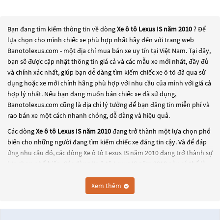
Bạn đang tìm kiếm thông tin về dòng
Xe ô tô Lexus IS năm 2010
? Để
lựa chọn cho mình chiếc xe phù hợp nhất hãy đến với trang web
Banotolexus.com - một địa chỉ mua bán xe uy tín tại Việt Nam. Tại đây,
bạn sẽ được cập nhật thông tin giá cả và các mẫu xe mới nhất, đầy đủ
và chính xác nhất, giúp bạn dễ dàng tìm kiếm chiếc xe ô tô đã qua sử
dụng hoặc xe mới chính hãng phù hợp với nhu cầu của mình với giá cả
hợp lý nhất. Nếu bạn đang muốn bán chiếc xe đã sử dụng,
Banotolexus.com cũng là địa chỉ lý tưởng để bạn đăng tin miễn phí và
rao bán xe một cách nhanh chóng, dễ dàng và hiệu quả.
Các dòng
Xe ô tô Lexus IS năm 2010
đang trở thành một lựa chọn phổ
biến cho những người đang tìm kiếm chiếc xe đáng tin cậy. Và để đáp
ứng nhu cầu đó, các dòng
Xe ô tô Lexus IS năm 2010
đang trở thành sự
lựa chọn phổ biến. Các dòng
Xe ô tô Lexus IS năm 2010
này có thể là
những dòng xe đời cũ đã được nâng cấp, hoặc là các dòng xe mới với
thiết kế hiện đại và công nghệ tiên tiến. Các dòng
Xe ô tô Lexus IS năm
Xem thêm
2010
này đều được kiểm tra và bảo dưỡng kỹ lưỡng để đảm bảo chất
lượng và hiệu suất tốt nhất. Nếu bạn đang tìm kiếm một chiếc xe, hãy
khám phá các dòng
Xe ô tô Lexus IS năm 2010
này và chọn cho mình