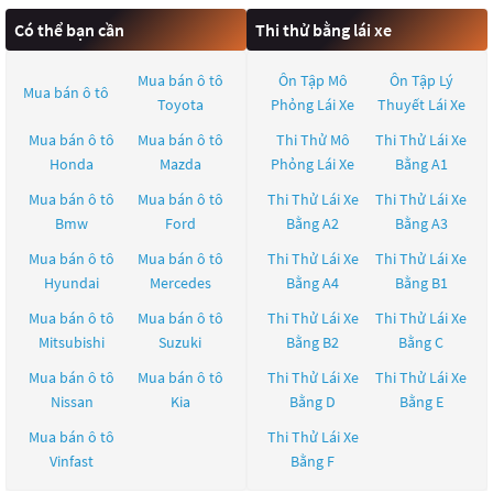
Có thể bạn cần
Thi thử bằng lái xe
Mua bán ô tô
Ôn Tập Mô
Ôn Tập Lý
Mua bán ô tô
Toyota
Phỏng Lái Xe
Thuyết Lái Xe
Mua bán ô tô
Mua bán ô tô
Thi Thử Mô
Thi Thử Lái Xe
Honda
Mazda
Phỏng Lái Xe
Bằng A1
Mua bán ô tô
Mua bán ô tô
Thi Thử Lái Xe
Thi Thử Lái Xe
Bmw
Ford
Bằng A2
Bằng A3
Mua bán ô tô
Mua bán ô tô
Thi Thử Lái Xe
Thi Thử Lái Xe
Hyundai
Mercedes
Bằng A4
Bằng B1
Mua bán ô tô
Mua bán ô tô
Thi Thử Lái Xe
Thi Thử Lái Xe
Mitsubishi
Suzuki
Bằng B2
Bằng C
Mua bán ô tô
Mua bán ô tô
Thi Thử Lái Xe
Thi Thử Lái Xe
Nissan
Kia
Bằng D
Bằng E
Mua bán ô tô
Thi Thử Lái Xe
Vinfast
Bằng F