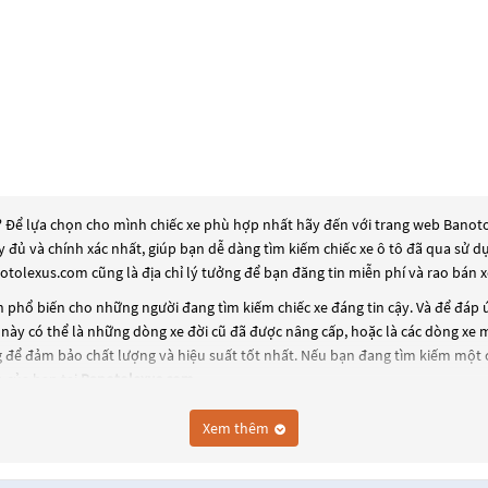
? Để lựa chọn cho mình chiếc xe phù hợp nhất hãy đến với trang web Banotole
ầy đủ và chính xác nhất, giúp bạn dễ dàng tìm kiếm chiếc xe ô tô đã qua sử 
otolexus.com cũng là địa chỉ lý tưởng để bạn đăng tin miễn phí và rao bán 
 phổ biến cho những người đang tìm kiếm chiếc xe đáng tin cậy. Và để đáp
này có thể là những dòng xe đời cũ đã được nâng cấp, hoặc là các dòng xe mớ
 để đảm bảo chất lượng và hiệu suất tốt nhất. Nếu bạn đang tìm kiếm một 
 của bạn tại
Banotolexus.com
.
Xem thêm