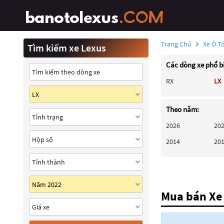
Trang Chủ
Xe Ô T
Tìm kiếm xe Lexus
Các dòng xe phổ b
RX
LX
Theo năm:
2026
20
2014
20
Mua bán Xe 