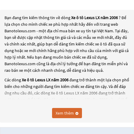
Bạn đang tìm kiếm thông tin về dòng
Xe ô tô Lexus LX năm 2006
? Để
lựa chọn cho mình chiếc xe phù hợp nhất hãy đến với trang web
Banotolexus.com - một địa chỉ mua bán xe uy tín tại Việt Nam. Tại đây,
bạn sẽ được cập nhật thông tin giá cả và các mẫu xe mới nhất, đầy đủ
và chính xác nhất, giúp bạn dễ dàng tìm kiếm chiếc xe ô tô đã qua sử
dụng hoặc xe mới chính hãng phù hợp với nhu cầu của mình với giá cả
hợp lý nhất. Nếu bạn đang muốn bán chiếc xe đã sử dụng,
Banotolexus.com cũng là địa chỉ lý tưởng để bạn đăng tin miễn phí và
rao bán xe một cách nhanh chóng, dễ dàng và hiệu quả.
Các dòng
Xe ô tô Lexus LX năm 2006
đang trở thành một lựa chọn phổ
biến cho những người đang tìm kiếm chiếc xe đáng tin cậy. Và để đáp
ứng nhu cầu đó, các dòng
Xe ô tô Lexus LX năm 2006
đang trở thành
sự lựa chọn phổ biến. Các dòng
Xe ô tô Lexus LX năm 2006
này có thể
là những dòng xe đời cũ đã được nâng cấp, hoặc là các dòng xe mới với
thiết kế hiện đại và công nghệ tiên tiến. Các dòng
Xe ô tô Lexus LX năm
Xem thêm
2006
này đều được kiểm tra và bảo dưỡng kỹ lưỡng để đảm bảo chất
lượng và hiệu suất tốt nhất. Nếu bạn đang tìm kiếm một chiếc xe, hãy
khám phá các dòng
Xe ô tô Lexus LX năm 2006
này và chọn cho mình