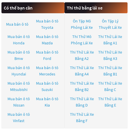
Có thể bạn cần
Thi thử bằng lái xe
Mua bán ô tô
Ôn Tập Mô
Ôn Tập Lý
Mua bán ô tô
Toyota
Phỏng Lái Xe
Thuyết Lái Xe
Mua bán ô tô
Mua bán ô tô
Thi Thử Mô
Thi Thử Lái Xe
Honda
Mazda
Phỏng Lái Xe
Bằng A1
Mua bán ô tô
Mua bán ô tô
Thi Thử Lái Xe
Thi Thử Lái Xe
Bmw
Ford
Bằng A2
Bằng A3
Mua bán ô tô
Mua bán ô tô
Thi Thử Lái Xe
Thi Thử Lái Xe
Hyundai
Mercedes
Bằng A4
Bằng B1
Mua bán ô tô
Mua bán ô tô
Thi Thử Lái Xe
Thi Thử Lái Xe
Mitsubishi
Suzuki
Bằng B2
Bằng C
Mua bán ô tô
Mua bán ô tô
Thi Thử Lái Xe
Thi Thử Lái Xe
Nissan
Kia
Bằng D
Bằng E
Mua bán ô tô
Thi Thử Lái Xe
Vinfast
Bằng F